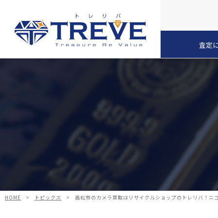
査定
HOME
>
トピックス
>
高松市のカメラ買取はリサイクルショップのトレリバ！ニコ