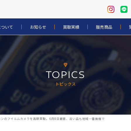
について
お知らせ
買取実績
販売商品
TOPICS
トピックス
ンのフイルムカメラを高額買取。6月8日最新、古い品も地域一番価格で