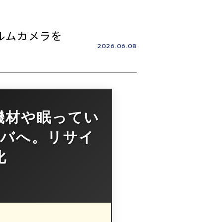
ルムカメラを
2026.06.08
機材や眠ってい
バへ。リサイ
化