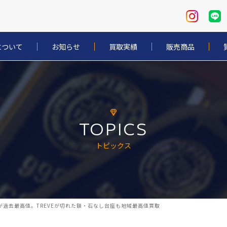
について
お知らせ
買取実績
販売商品
TOPICS
トピックス
スが過去最高値。TREVEが切れた鎖・石なし台座も地域最高値買取