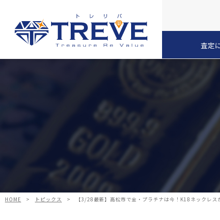
査定
HOME
>
トピックス
>
【3/28最新】高松市で金・プラチナは今！K18ネックレ