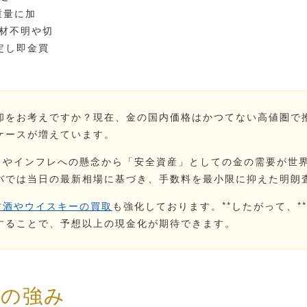
重量に加
材不明や切
定し即金買
却をお考えですか？現在、金の国内価格はかつてない高値圏で
ケースが増えています。
スクやインフレへの懸念から「安全資産」としての金の需要が世界
トレリバでは当日の最新相場に基づき、手数料を最小限に抑えた明
古酒やウイスキーの買取
も強化しております。**したがって、*
することで、予想以上の現金化が期待できます。
取の強み