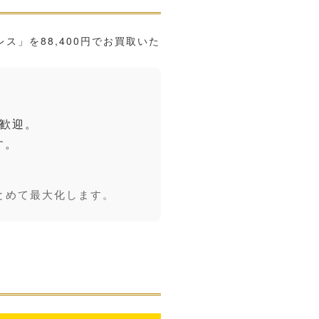
レス」を
88,400円
でお買取いた
歓迎。
す。
とめて最大化します。