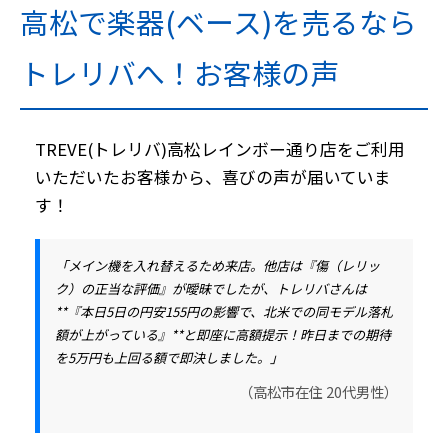
高松で楽器(ベース)を売るなら
トレリバへ！お客様の声
TREVE(トレリバ)高松レインボー通り店をご利用
いただいたお客様から、喜びの声が届いていま
す！
「メイン機を入れ替えるため来店。他店は『傷（レリッ
ク）の正当な評価』が曖昧でしたが、トレリバさんは
**『本日5日の円安155円の影響で、北米での同モデル落札
額が上がっている』**と即座に高額提示！昨日までの期待
を5万円も上回る額で即決しました。」
（高松市在住 20代男性）