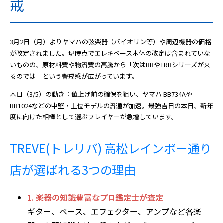
戒
3月2日（月）よりヤマハの弦楽器（バイオリン等）や周辺機器の価格
が改定されました。現時点でエレキベース本体の改定は含まれていな
いものの、原材料費や物流費の高騰から「次はBBやTRBシリーズが来
るのでは」という警戒感が広がっています。
本日（3/5）の動き
：値上げ前の確保を狙い、
ヤマハ BB734A
や
BB1024
などの中堅・上位モデルの流通が加速。最強吉日の本日、新年
度に向けた相棒として選ぶプレイヤーが急増しています。
TREVE(トレリバ) 高松レインボー通り
店が選ばれる3つの理由
1. 楽器の知識豊富なプロ鑑定士が査定
ギター、ベース、エフェクター、アンプなど各楽