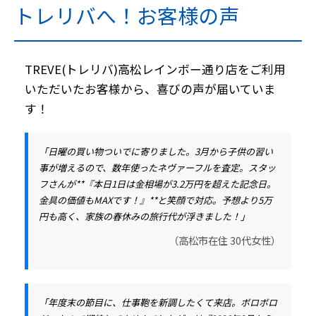
トレリバへ！お客様の声
TREVE(トレリバ)高松レインボー通り店をご利用
いただいたお客様から、喜びの声が届いていま
す！
「日曜の買い物ついでに寄りました。3月から子供の習い
事が増えるので、数年使ったネヴァーフルを査定。スタッ
フさんが**『本日1日は金相場が3.2万円を超えた記念日。
金具の価値もMAXです！』**と笑顔で対応。予想より5万
円も高く、家族の春休みの旅行代が浮きました！」
（高松市在住 30代女性）
「年度末の節目に、仕事鞄を新調したくて来店。ボロボロ