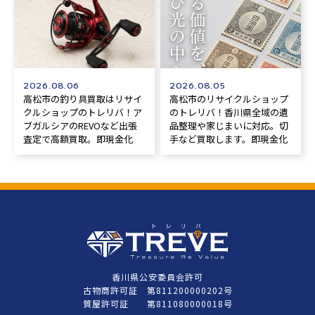
2026.08.06
2026.08.05
高松市の釣り具買取はリサイ
高松市のリサイクルショップ
クルショップのトレリバ！ア
のトレリバ！香川県全域の遺
ブガルシアのREVOなど出張
品整理や家じまいに対応。切
査定で高額買取。即現金化
手など買取します。即現金化
香川県公安委員会許可
古物商許可証 第811200000202号
質屋許可証 第811080000018号