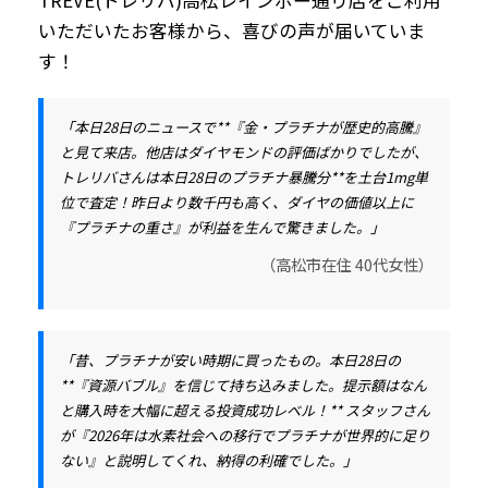
TREVE(トレリバ)高松レインボー通り店をご利用
いただいたお客様から、喜びの声が届いていま
す！
「本日28日のニュースで**『金・プラチナが歴史的高騰』
と見て来店。他店はダイヤモンドの評価ばかりでしたが、
トレリバさんは
本日28日のプラチナ暴騰分**を土台1mg単
位で査定！昨日より数千円も高く、ダイヤの価値以上に
『プラチナの重さ』が利益を生んで驚きました。」
（高松市在住 40代女性）
「昔、プラチナが安い時期に買ったもの。本日28日の
**『資源バブル』
を信じて持ち込みました。提示額はなん
と
購入時を大幅に超える投資成功レベル！** スタッフさん
が『2026年は水素社会への移行でプラチナが世界的に足り
ない』と説明してくれ、納得の利確でした。」