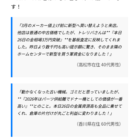
す！
「3月のメーカー値上げ前に新型へ買い替えようと来店。
他店は普通の中古価格でしたが、トレリバさんは**『本日
26日の金相場3万円突破』**を基板査定に反映してくれま
した。昨日より数千円も高い提示額に驚き、そのまま隣の
ホームセンターで新型を買う軍資金になりました！」
（高松市在住 40代男性）
「動かなくなった古い機械。ゴミだと思っていましたが、
**『2026年はパーツ供給難でドナー機としての価値が一番
高い』**とのこと。本日26日の金属資源高も全品に乗せて
くれ、倉庫の片付けが丸ごと利益に変わりました！」
（香川県在住 60代男性）