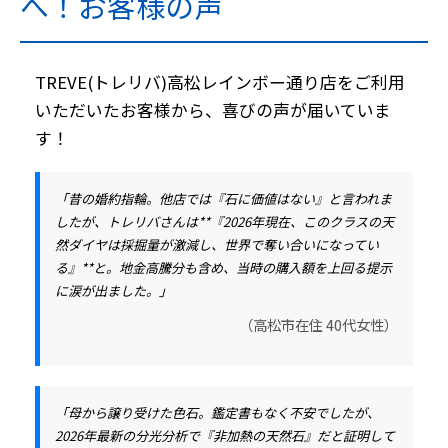
へ！お客様の声
TREVE(トレリバ)高松レインボー通り店をご利用
いただいたお客様から、喜びの声が届いていま
す！
「昔の婚約指輪。他店では『石に価値はない』と言われま
したが、トレリバさんは**『2026年現在、このクラスの天
然ダイヤは採掘量が激減し、世界で奪い合いになってい
る』**と。地金高騰分も含め、当時の購入額を上回る提示
に涙が出ました。」
（高松市在住 40代女性）
「母から譲り受けた色石。鑑定書もなく不安でしたが、
2026年最新の分光分析で『非加熱の天然石』だと証明して