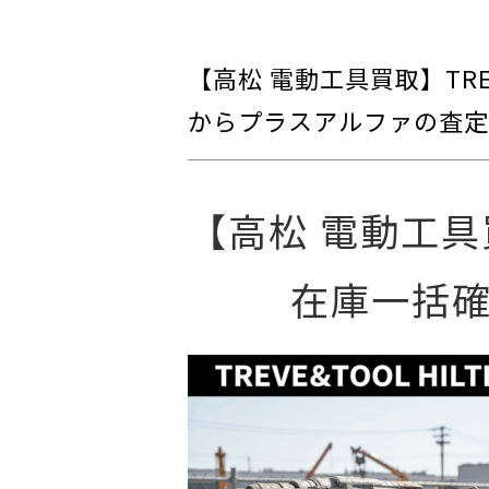
【高松 電動工具買取】TRE
からプラスアルファの査定
【高松 電動工具買
在庫一括