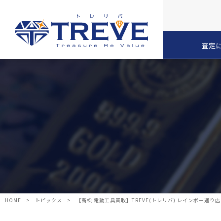
査定
HOME
>
トピックス
>
【高松 電動工具買取】TREVE(トレリバ) レインボー通り