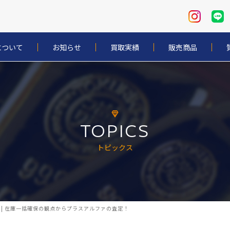
について
お知らせ
買取実績
販売商品
TOPICS
トピックス
店 | 在庫一括確保の観点からプラスアルファの査定！