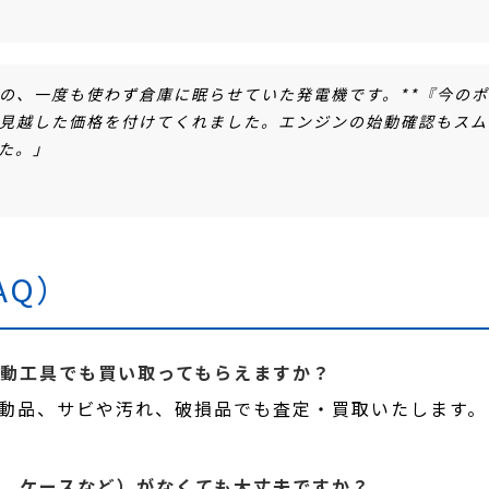
の、一度も使わず倉庫に眠らせていた発電機です。**『今の
見越した価格
を付けてくれました。エンジンの始動確認もスム
た。」
AQ）
電動工具でも買い取ってもらえますか？
、不動品、サビや汚れ、破損品でも査定・買取いたします
器、ケースなど）がなくても大丈夫ですか？