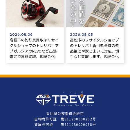
2026.08.06
2026.08.05
高松市の釣り具買取はリサイ
高松市のリサイクルショップ
クルショップのトレリバ！ア
のトレリバ！香川県全域の遺
ブガルシアのREVOなど出張
品整理や家じまいに対応。切
査定で高額買取。即現金化
手など買取します。即現金化
香川県公安委員会許可
古物商許可証 第811200000202号
質屋許可証 第811080000018号