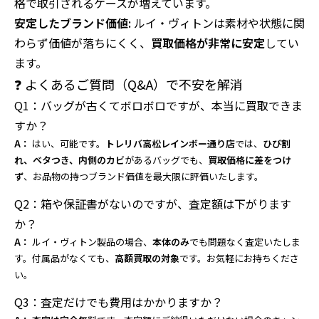
格で取引されるケースが増えています。
安定したブランド価値:
ルイ・ヴィトンは素材や状態に関
わらず価値が落ちにくく、
買取価格が非常に安定
してい
ます。
❓ よくあるご質問（Q&A）で不安を解消
Q1：バッグが古くてボロボロですが、本当に買取できま
すか？
A：
はい、可能です。
トレリバ高松レインボー通り店
では、
ひび割
れ、ベタつき、内側のカビ
があるバッグでも、
買取価格に差をつけ
ず
、お品物の持つブランド価値を最大限に評価いたします。
Q2：箱や保証書がないのですが、査定額は下がります
か？
A：
ルイ・ヴィトン製品の場合、
本体のみ
でも問題なく査定いたしま
す。付属品がなくても、
高額買取の対象
です。お気軽にお持ちくださ
い。
Q3：査定だけでも費用はかかりますか？