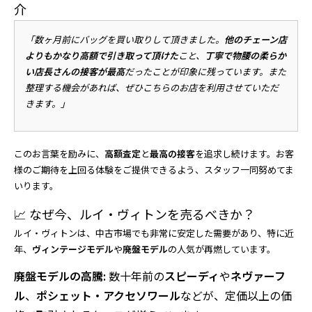
介
「数ヶ月前にバッグを買い取りして頂きました。
他のチェーン店
よりもかなり高額で引き取って頂けた
こと、
丁寧で物腰の柔らか
い店長さんの接客が最高
だったことが印象に残っています。また
整理する機会があれば、ぜひこちらのお店を利用させていただ
きます。」
このお言葉を励みに、
高額査定
と
最高の接客
を追求し続けます。お客
様のご期待を上回る体験をご提供できるよう、スタッフ一同努めてま
いります。
📈 なぜ今、ルイ・ヴィトンを売るべきか？
ルイ・ヴィトンは、中古市場でも非常に安定した需要があり、特に近
年、
ヴィンテージモデル
や
廃盤モデル
の人気が再燃しています。
廃盤モデルの高騰:
数十年前の
スピーディ
や
ネヴァーフ
ル
、
ポシェット・アクセソワール
などが、定価以上の価