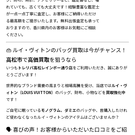
れていても、古くても大丈夫です！経験豊富な鑑定士
が一点一点丁寧に査定し、お客様にご納得いただけ
る最高額をご提示いたします。無料出張査定も承って
おりますので、香川県内のお客様はお気軽にご相談
ください。
👜 ルイ・ヴィトンのバッグ買取は今がチャンス！
高松市
で
高価買取
を狙うなら
いつも
トレリバ高松レインボー通り店
をご利用いただき、誠にありが
とうございます！
世界的なブランド需要の高まりと相場高騰を受け、当店では
ルイ・ヴ
ィトン（LOUIS VUITTON）
のバッグ、財布、小物などを
買取強化中
です！
ご自宅に眠っている
モノグラム、ダミエ
のバッグや、昔購入したけれ
ど使わなくなったルイ・ヴィトンのアイテムはございませんか？
🗣️ 喜びの声！お客様からいただいた口コミをご紹