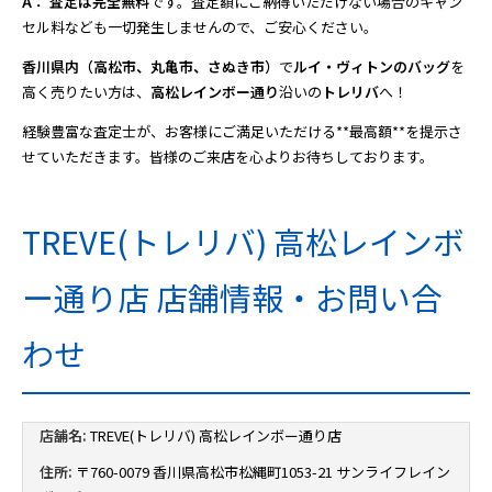
A：
査定は完全無料
です。査定額にご納得いただけない場合のキャン
セル料なども一切発生しませんので、ご安心ください。
香川県内（高松市、丸亀市、さぬき市）
で
ルイ・ヴィトンのバッグ
を
高く売りたい方は、
高松レインボー通り
沿いの
トレリバ
へ！
経験豊富な査定士が、お客様にご満足いただける**最高額**を提示さ
せていただきます。皆様のご来店を心よりお待ちしております。
TREVE(トレリバ) 高松レインボ
ー通り店 店舗情報・お問い合
わせ
店舗名:
TREVE(トレリバ) 高松レインボー通り店
住所:
〒760-0079 香川県高松市松縄町1053-21 サンライフレイン