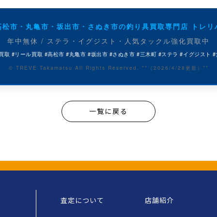
高松市・丸亀市・坂出市・さぬき市の釣り具買取専門店 トレリ
年中無休 / ステラ・イグジスト・人気タックル強化買取中
買取 #リール買取 #高松市 #丸亀市 #坂出市 #さぬき市 #三木町 #ステラ #イグジスト 
© TREVE Takamatsu All Rights Reserved. **（2026/4/28更新）**
一覧に戻る
査定について
店舗紹介