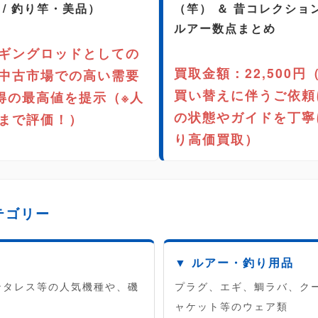
 / 釣り竿・美品）
（竿） ＆ 昔コレクシ
ルアー数点まとめ
ギングロッドとしての
買取金額：22,500
中古市場での高い需要
買い替えに伴うご依頼
納得の最高値を提示（※人
の状態やガイドを丁寧
まで評価！）
り高価買取）
テゴリー
▼ ルアー・釣り用品
ンタレス等の人気機種や、磯
プラグ、エギ、鯛ラバ、ク
ャケット等のウェア類