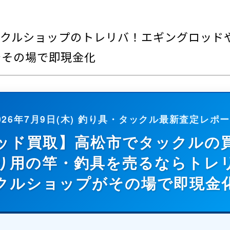
クルショップのトレリバ！エギングロッド
でその場で即現金化
026年7月9日(木)
釣り具・タックル最新査定レポー
ッド買取】高松市でタックルの
り用の竿・釣具を売るならトレ
クルショップがその場で即現金