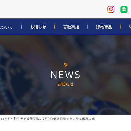
について
お知らせ
買取実績
販売商品
NEWS
お知らせ
ロッドや釣り竿を高額買取。7月9日最新相場でその場で即現金化