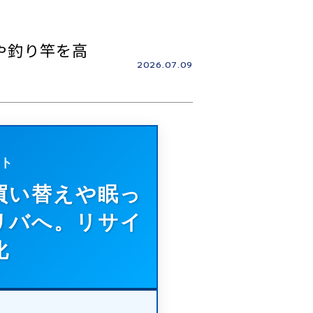
や釣り竿を高
2026.07.09
ト
買い替えや眠っ
リバへ。リサイ
化