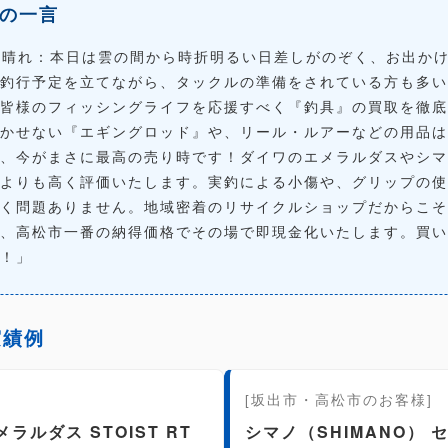
の一言
時々晴れ：本日は雲の間から時折明るい日差しがのぞく、お出か
釣行予定を立てながら、タックルの準備をされている方も多い
皆様のフィッシングライフを応援すべく『
釣具
』の買取を徹底
かせない『
エギングロッド
』や、リール・ルアーなどの用品は
、今がまさに最高の売り時です！ダイワのエメラルダスやシマ
よりも高く評価いたします。実釣による小傷や、グリップの使
く問題ありません。地域密着の
リサイクルショップ
だからこそ
、
高松市
一番の納得価格でその場で即現金化いたします。買い
！」
実績例
[坂出市・高松市のお客様]
ラルダス STOIST RT
シマノ（SHIMANO） 