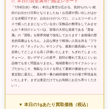
📈 本日の貴金属専門鑑定レポート
「7月8日(水)・晴れ：本日は青空が広がる、気持ちのいい絶
好のお出かけ日和となりましたね！お洗濯や買い出しがはか
どる水曜日ですが、お出かけのついでに、ジュエリーボック
スで眠ったままになっている古い宝飾品の整理をしてみませ
んか？本日のトレリバは、皆様の大切な資産である『
貴金
属
』の『
買取
』を限界突破で強化しております！金相場の歴
史的高騰はもちろん、上品な輝きで根強い人気を誇る『
プラ
チナ
』の『
ネックレス
』やリングも、最新の最高値レートを
反映してどこよりも高く評価いたします。ちぎれてしまった
チェーン、古いデザインの喜平、刻印が擦れて見えにくいお
品物でも全く問題ありません。地域密着の
リサイクルショッ
プ
だからこそ、無駄なコストを抑えて素材の価値をがっちり
査定額に還元し、
高松市
一番の納得価格でその場で即現金化
いたします。まずは査定だけでもお気軽にお立ち寄りくださ
い！」
▼ 本日の1gあたり買取価格（税込）