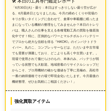
🛠️ 本日の工具専門鑑定レポート
「6月30日(火)・曇り：本日はすっきりしない曇り空が広が
る、6月最終日となりましたね。今月の締めくくりや現場の
キリが良いタイミングに合わせて、倉庫や車載棚に眠ったま
まになっている機材の整理をしてみませんか？本日のトレリ
バは、職人さんの仕事を支える各種
電動工具
の買取を徹底強
化中です！特に、圧倒的なパワーとマルチボルトバッテリー
でプロから絶大な信頼を得る『
HiKOKI
』のインパクトドラ
イバー、丸のこ、コンプレッサーなどは、ただいま中古市場
でも需要が沸騰しており、どこよりも高く
中古買います。
。
現場で使用されて傷だらけのもの、本体のみ、バッテリが弱
っている状態でも大歓迎。地域密着の
リサイクルショップ
だ
からこそ、プロ用機材の確かな価値を丁寧に見極め、
高松市
一番の納得価格でその場で即現金化いたします。今月最後の
機材整理、ぜひお気軽にご相談ください！」
強化買取アイテム