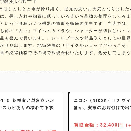
専門鑑定レポート
：本日はしとしとと雨が降り続く、足元の悪いお天気となりまし
は、押し入れや物置に眠っている古いお品物の整理をしてみま
といった各種
カメラ
機器の買取を徹底強化中です！当店では、
も前の『
古い
』フイルムカメラや、シャッターが切れない・レ
品も喜んで
買います。
。レトロブームや部品取りとしての世界
かり見出します。地域密着の
リサイクルショップ
だからこそ、
番の納得価格でその場で即現金化いたします。処分してしまう
E-1 ＆ 各種古い単焦点レン
ニコン（Nikon） F3 
ンズカビありの壊れてる状
ほか、実家のお片付けで出
買取金額：32,400円