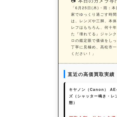
📷 本日のカメラ
「6月25日(木)・雨
家でゆっくり過ごす時間
は、レンズや三脚、本体
レフはもちろん、何十年
た『
壊れてる
』ジャンク
ロの鑑定眼で価値をしっ
丁寧に見極め、
高松市
一
ください！」
直近の高価買取実績
キヤノン（Canon） A
ズ（シャッター鳴き・レ
態）