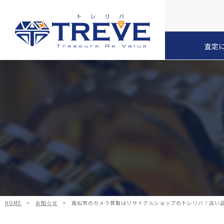
査定
HOME
>
お知らせ
>
高松市のカメラ買取はリサイクルショップのトレリバ！古い品