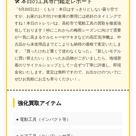
🛠️ 本日の工具専門鑑定レポート
「5月23日(土)・くもり：本日はすっきりとしない曇り空で
すが、お家のお片付けや倉庫の整理には絶好のタイミングで
すね！本日のトレリバは、
高松市
で
電動工具
の買取を徹底強
化しております！特にこれからの梅雨シーズンに向けて需要
が一気に高まるケルヒャーやマキタなどの
高圧洗浄機
は、中
古品から未使用品までどこよりも納得の価格で査定いたしま
す。『買ったけれど重くて使わなくなった』『新しいモデル
に買い替えたい』といったお品物がございましたら、地域密
着の
リサイクルショップ
として一点ずつ丁寧に評価し、即現
金化いたします。査定は無料ですので、お出かけのついでに
ぜひお気軽にお立ち寄りください！」
強化買取アイテム
● 電動工具（インパクト等）
● エア工具（コンプレッサ等）