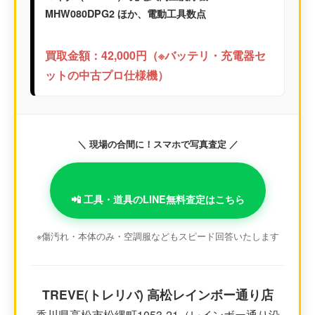
MHW080DPG2 ほか、電動工具数点
買取金額：42,000円（※バッテリ・充電器セ
ットの中古プロ仕様機）
＼ 現場の合間に！スマホで写真査定 ／
📲 工具・道具のLINE無料査定はこちら
※傷汚れ・本体のみ・空調服などもスピード回答いたします
TREVE(トレリバ) 高松レインボー通り店
香川県高松市松縄町1053-21（レインボー通り沿