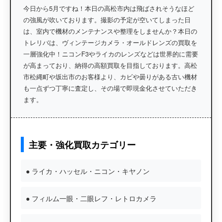
今日から5月ですね！本日の高松市内は飛ばされそうなほど
の強風が吹いております。撮影の予定が空いてしまった日
は、室内で機材のメンテナンスや整理をしませんか？本日の
トレリバは、
ヴィンテージカメラ・オールドレンズ
の買取を
一層強化中！ニコンF3やライカのレンズなどは世界的に需要
が高まっており、納得の高額買取を目指しております。
高松
市松縄町や坂出市
のお客様より、カビや曇りがある古い機材
も一点ずつ丁寧に査定し、その場で即現金化させていただき
ます。
主要・強化買取カテゴリー
● ライカ・ハッセル・ニコン・キヤノン
● フィルム一眼・二眼レフ・レトロカメラ