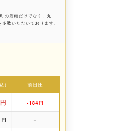
町
の店頭だけでなく、
丸
を多数いただいております。
込)
前日比
4円
-184円
91円
–