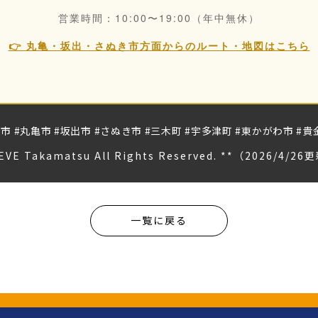
営業時間：10:00〜19:00（年中無休）
👉 丸亀・坂出・さぬき市方面からのルート・地図はこちら
市 #丸亀市 #坂出市 #さぬき市 #三木町 #宇多津町 #東かがわ市 #
EVE Takamatsu All Rights Reserved. **（2026/4/26
一覧に戻る