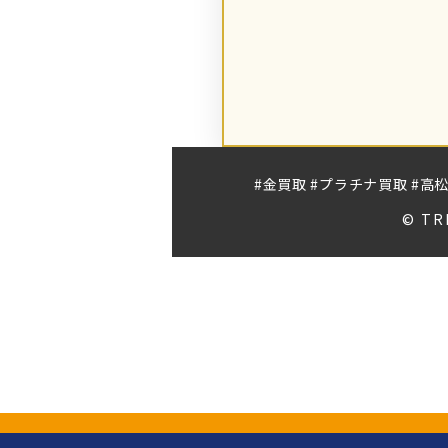
#金買取 #プラチナ買取 #高松
© TR