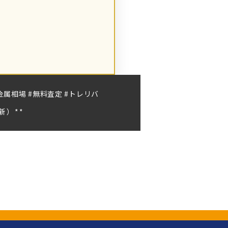
貴金属相場 #無料査定 #トレリバ
更新）**