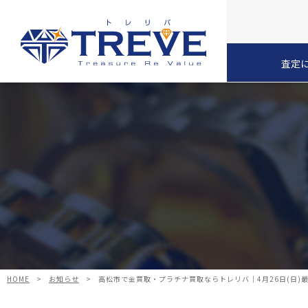
査定
HOME
>
お知らせ
>
高松市で金買取・プラチナ買取ならトレリバ｜4月26日(日)最新