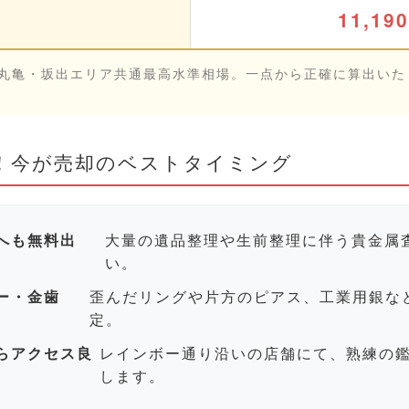
11,19
）
・丸亀・坂出エリア共通最高水準相場。一点から正確に算出いた
目！今が売却のベストタイミング
へも無料出
大量の遺品整理や生前整理に伴う貴金属
い。
ー・金歯
歪んだリングや片方のピアス、工業用銀な
定。
らアクセス良
レインボー通り沿いの店舗にて、熟練の
します。