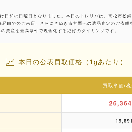
出かけ日和の日曜日となりました。本日のトレリバは、
高松市松縄
線経由でのご来店、さらに
さぬき市
方面への遺品査定のご依頼
元の資産を最高条件で現金化する絶好のタイミングです。
📈
本日の公表買取価格（1gあたり）
買取単価(税
26,36
19,6