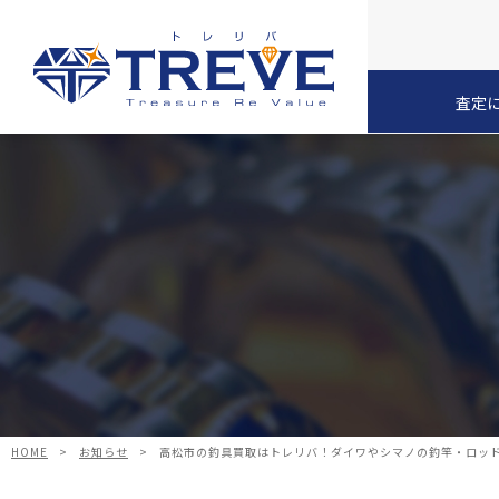
査定
HOME
>
お知らせ
>
高松市の釣具買取はトレリバ！ダイワやシマノの釣竿・ロッド