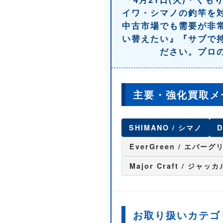
イワ
・
シマノ
の
釣竿
を
中古
市場でも需要が非
い替えたい』『サブで
ださい。プロ
主要・強化買取メ
SHIMANO / シマノ
D
EverGreen / エバーグ
Major Craft / ジャッカ
お取り扱いカテゴ