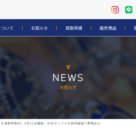
について
お知らせ
買取実績
販売商品
NEWS
お知らせ
を高額買取中。4月21日最新、中古タックルも納得価格で即現金化