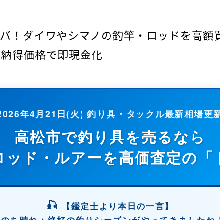
バ！ダイワやシマノの釣竿・ロッドを高額
も納得価格で即現金化
2026年4月21日(火) 釣り具・タックル最新相場更
高松市で釣り具を売るなら
ロッド・ルアー
を高価査定の「
🎣
【鑑定士より本日の一言】
もりのち晴れ：絶好の釣りシーズンがやってきました