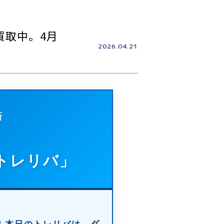
買取中。4月
2026.04.21
新
トレリバ」
ね！本日のトレリバは、
ダ