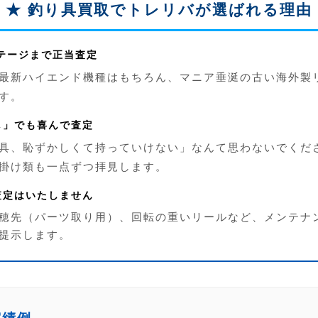
★ 釣り具買取でトレリバが選ばれる理由
ンテージまで正当査定
最新ハイエンド機種はもちろん、マニア垂涎の古い海外製
す。
なし」でも喜んで査定
具、恥ずかしくて持っていけない」なんて思わないでくだ
掛け類も一点ずつ拝見します。
円査定はいたしません
穂先（パーツ取り用）、回転の重いリールなど、メンテナ
提示します。
実績例