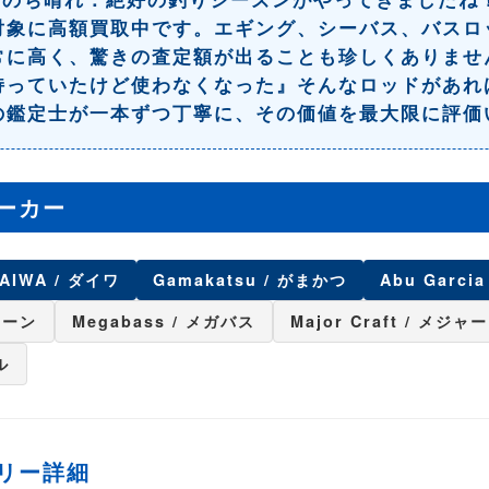
対象に
高額買取中
です。エギング、シーバス、バスロ
常に高く、驚きの査定額が出ることも珍しくありませ
持っていたけど使わなくなった』そんな
ロッド
があれ
の鑑定士が一本ずつ丁寧に、その価値を最大限に評価
ーカー
AIWA / ダイワ
Gamakatsu / がまかつ
Abu Garci
リーン
Megabass / メガバス
Major Craft / メジ
ル
リー詳細