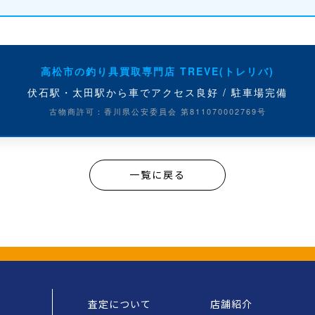
高松市の釣り具買取専門店 TREVE(トレリバ)
伏石駅・太田駅から車でアクセス良好 / 駐車場完備
古物商許可：香川県公安委員会 第811070002769号
一覧に戻る
査定について
店舗紹介