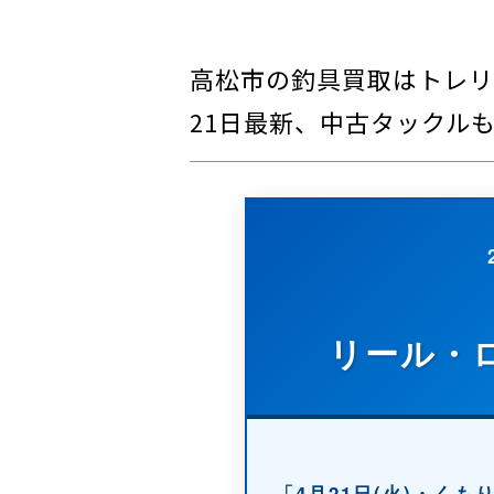
高松市の釣具買取はトレリ
21日最新、中古タックル
リール・
「4月21日(火)・く