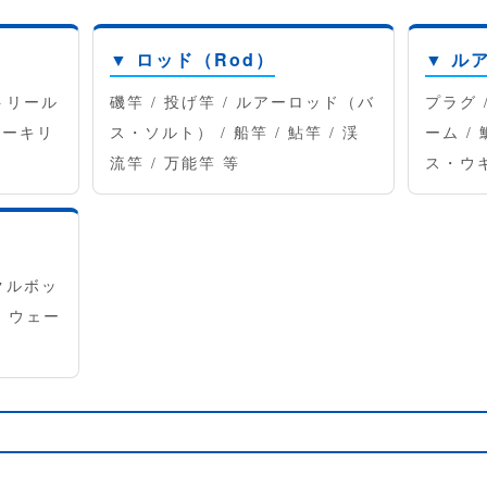
▼ ロッド（Rod）
▼ ル
トリール
磯竿 / 投げ竿 / ルアーロッド（バ
プラグ 
レーキリ
ス・ソルト） / 船竿 / 鮎竿 / 渓
ーム /
流竿 / 万能竿 等
ス・ウ
クルボッ
/ ウェー