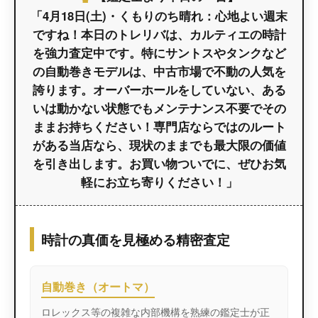
「4月18日(土)・くもりのち晴れ：心地よい週末
ですね！本日のトレリバは、
カルティエ
の
時計
を強力査定中です。特にサントスやタンクなど
の
自動巻き
モデルは、
中古
市場で不動の人気を
誇ります。オーバーホールをしていない、ある
いは動かない状態でも
メンテナンス不要
でその
ままお持ちください！専門店ならではのルート
がある当店なら、現状のままでも最大限の価値
を引き出します。お買い物ついでに、ぜひお気
軽にお立ち寄りください！」
時計の真価を見極める精密査定
自動巻き（オートマ）
ロレックス等の複雑な内部機構を熟練の鑑定士が正