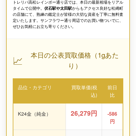
トレリバ高松レインボー通り店では、本日の最新相場をリアル
タイムで公開中。
伏石駅や太田駅
からもアクセス良好な松縄町
の店舗にて、熟練の鑑定士が皆様の大切な資産を丁寧に無料査
定いたします。サンフラワー通り周辺でのお買い物ついでに、
ぜひお気軽にお立ち寄りください。
本日の公表買取価格（1gあた
📈
り）
品位・カテゴリ
買取単価(税
前日
込)
比
26,279円
K24金（純金）
-586
円