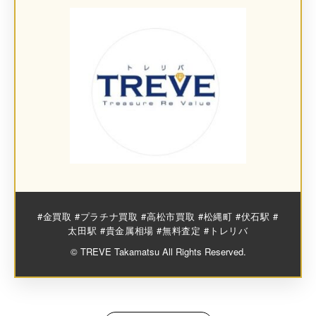
#金買取 #プラチナ買取 #高松市買取 #松縄町 #伏石駅 #
太田駅 #貴金属相場 #無料査定 #トレリバ
© TREVE Takamatsu All Rights Reserved.