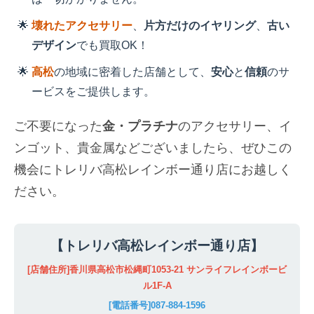
壊れたアクセサリー
、
片方だけのイヤリング
、
古い
デザイン
でも買取OK！
高松
の地域に密着した店舗として、
安心
と
信頼
のサ
ービスをご提供します。
ご不要になった
金・プラチナ
のアクセサリー、イ
ンゴット、貴金属などございましたら、ぜひこの
機会にトレリバ高松レインボー通り店にお越しく
ださい。
【トレリバ高松レインボー通り店】
[店舗住所]香川県高松市松縄町1053-21 サンライフレインボービ
ル1F-A
[電話番号]087-884-1596