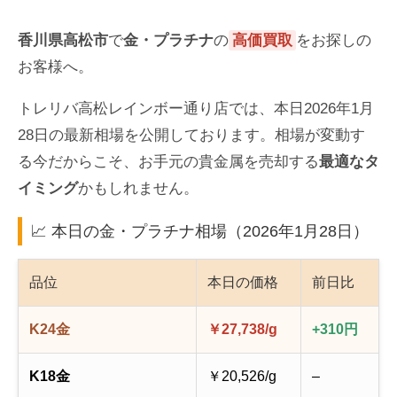
香川県高松市
で
金・プラチナ
の
高価買取
をお探しの
お客様へ。
トレリバ高松レインボー通り店では、本日2026年1月
28日の最新相場を公開しております。相場が変動す
る今だからこそ、お手元の貴金属を売却する
最適なタ
イミング
かもしれません。
📈 本日の金・プラチナ相場（2026年1月28日）
品位
本日の価格
前日比
K24金
￥27,738/g
+310円
K18金
￥20,526/g
–