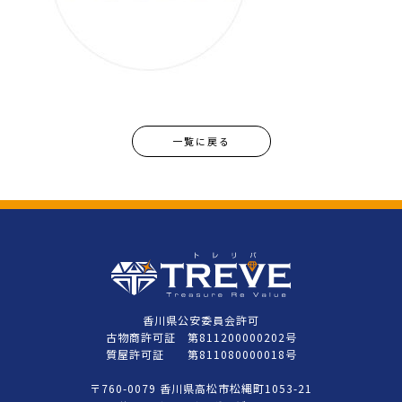
一覧に戻る
香川県公安委員会許可
古物商許可証 第811200000202号
質屋許可証 第811080000018号
〒760-0079 香川県高松市松縄町1053-21