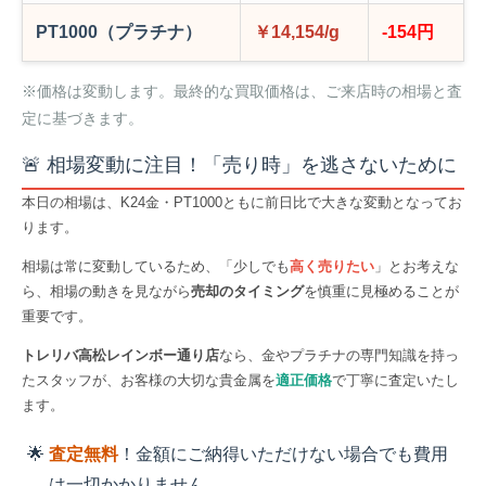
PT1000（プラチナ）
￥14,154/g
-154円
※価格は変動します。最終的な買取価格は、ご来店時の相場と査
定に基づきます。
🚨 相場変動に注目！「売り時」を逃さないために
本日の相場は、K24金・PT1000ともに前日比で大きな変動となってお
ります。
相場は常に変動しているため、「少しでも
高く売りたい
」とお考えな
ら、相場の動きを見ながら
売却のタイミング
を慎重に見極めることが
重要です。
トレリバ高松レインボー通り店
なら、金やプラチナの専門知識を持っ
たスタッフが、お客様の大切な貴金属を
適正価格
で丁寧に査定いたし
ます。
査定無料
！金額にご納得いただけない場合でも費用
は一切かかりません。