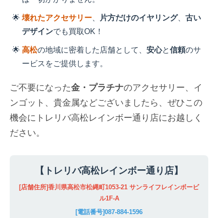
壊れたアクセサリー
、
片方だけのイヤリング
、
古い
デザイン
でも買取OK！
高松
の地域に密着した店舗として、
安心
と
信頼
のサ
ービスをご提供します。
ご不要になった
金・プラチナ
のアクセサリー、イ
ンゴット、貴金属などございましたら、ぜひこの
機会にトレリバ高松レインボー通り店にお越しく
ださい。
【トレリバ高松レインボー通り店】
[店舗住所]香川県高松市松縄町1053-21 サンライフレインボービ
ル1F-A
[電話番号]087-884-1596