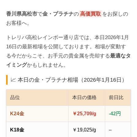
香川県高松市
で
金・プラチナ
の
高価買取
をお探しの
お客様へ。
トレリバ高松レインボー通り店では、本日2026年1月
16日の最新相場を公開しております。相場が変動す
る今だからこそ、お手元の貴金属を売却する
最適なタ
イミング
かもしれません。
📈 本日の金・プラチナ相場（2026年1月16日）
品位
本日の価格
前日比
K24金
￥25,709/g
-42円
K18金
￥19,025/g
–