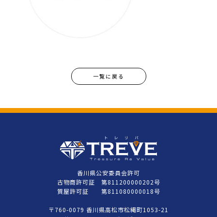
一覧に戻る
香川県公安委員会許可
古物商許可証 第811200000202号
質屋許可証 第811080000018号
〒760-0079 香川県高松市松縄町1053-21