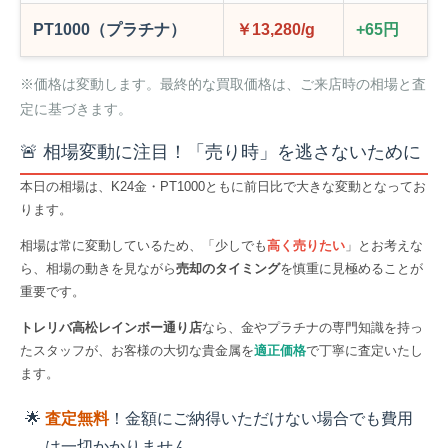
PT1000（プラチナ）
￥13,280/g
+65円
※価格は変動します。最終的な買取価格は、ご来店時の相場と査
定に基づきます。
🚨 相場変動に注目！「売り時」を逃さないために
本日の相場は、K24金・PT1000ともに前日比で大きな変動となってお
ります。
相場は常に変動しているため、「少しでも
高く売りたい
」とお考えな
ら、相場の動きを見ながら
売却のタイミング
を慎重に見極めることが
重要です。
トレリバ高松レインボー通り店
なら、金やプラチナの専門知識を持っ
たスタッフが、お客様の大切な貴金属を
適正価格
で丁寧に査定いたし
ます。
査定無料
！金額にご納得いただけない場合でも費用
は一切かかりません。