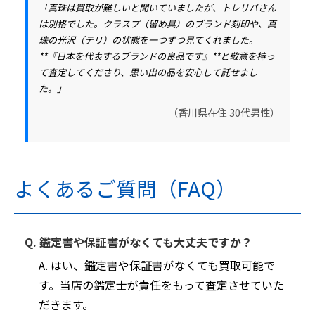
「真珠は買取が難しいと聞いていましたが、トレリバさん
は別格でした。
クラスプ（留め具）のブランド刻印や、真
珠の光沢（テリ）の状態
を一つずつ見てくれました。
**『日本を代表するブランドの良品です』**と敬意を持っ
て査定してくださり、思い出の品を安心して託せまし
た。」
（香川県在住 30代男性）
よくあるご質問（FAQ）
Q. 鑑定書や保証書がなくても大丈夫ですか？
A. はい、鑑定書や保証書がなくても買取可能で
す。当店の鑑定士が責任をもって査定させていた
だきます。