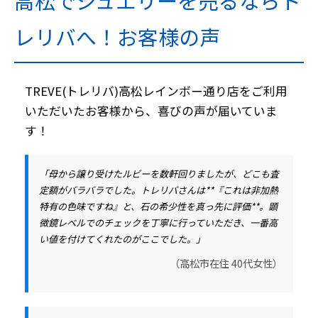
高松でジュエリーを売るならト
レリバへ！お客様の声
TREVE(トレリバ)高松レインボー通り店をご利用
いただいたお客様から、喜びの声が届いていま
す！
「母から譲り受けたルビーを数軒回りましたが、どこも査
定額がバラバラでした。トレリバさんは**『これは非加熱
特有の色味ですね』と、石の希少性を真っ先に評価**。
顕
微鏡レベルでのチェック
を丁寧に行っていただき、一番高
い値を付けてくれたのがここでした。」
（高松市在住 40代女性）