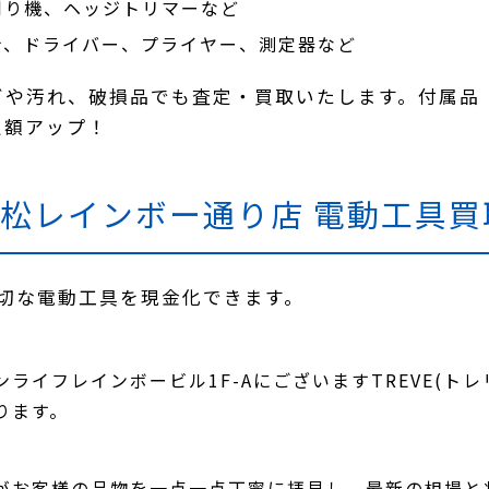
刈り機、ヘッジトリマーなど
ナ、ドライバー、プライヤー、測定器など
ビや汚れ、破損品でも査定・買取いたします。付属品
定額アップ！
)高松レインボー通り店 電動工具
切な電動工具を現金化できます。
ライフレインボービル1F-AにございますTREVE(ト
ります。
がお客様の品物を一点一点丁寧に拝見し、最新の相場と