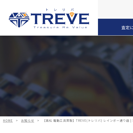
査定
HOME
>
お知らせ
>
【高松 電動工具買取】TREVE(トレリバ) レインボー通り店 