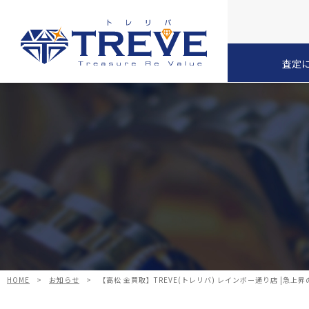
査定
HOME
>
お知らせ
>
【高松 金買取】TREVE(トレリバ) レインボー通り店 |急