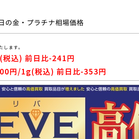
)本日の金・プラチナ相場価格
たします。
 (税込) 前日比-241
円
00
円/1g(税込) 前日比-353円