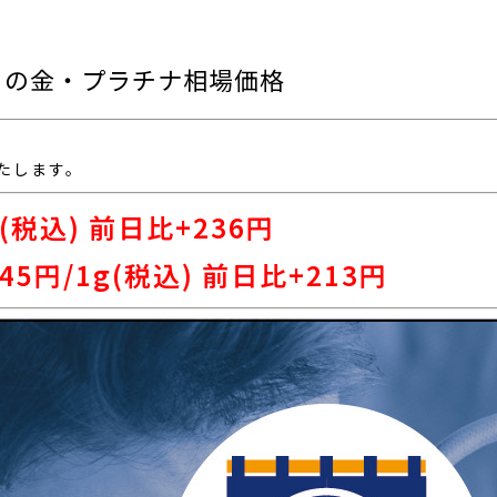
)本日の金・プラチナ相場価格
たします。
 (税込) 前日比+236
円
45
円/1g(税込) 前日比+213円