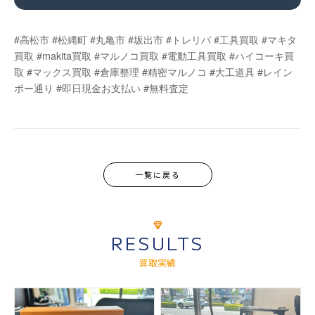
#高松市 #松縄町 #丸亀市 #坂出市 #トレリバ #工具買取 #マキタ
買取 #makita買取 #マルノコ買取 #電動工具買取 #ハイコーキ買
取 #マックス買取 #倉庫整理 #精密マルノコ #大工道具 #レイン
ボー通り #即日現金お支払い #無料査定
一覧に戻る
RESULTS
買取実績