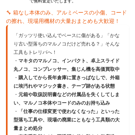
で無料査定いたします。
🔧 箱なし本体のみ、アルミベースの小傷、コード
の擦れ、現場用機材の大量おまとめも大歓迎！
「ガッツリ使い込んでベースに傷がある」「かな
り古い型落ちのマルノコだけど売れる？」そんな
工具もトレリバへ！
・
マキタのマルノコ、インパクト、卓上スライド
丸ノコ、コンプレッサー、集じん機を高価買取中
・
購入してから長年倉庫に置きっぱなしで、外箱
に埃汚れやマジック書き、テープ跡がある状態
・
元箱や取扱説明書などの付属品を失くしてしま
い、マルノコ本体やコードのみのお持ち込み
・
「仕事の仕様変更で使わなくなった」といった
型落ち工具や、現場の廃業にともなう工具類の大
量まとめ処分