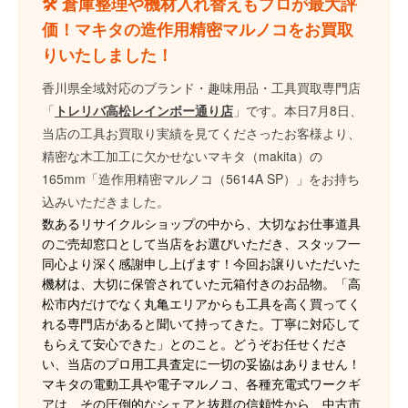
🛠 倉庫整理や機材入れ替えもプロが最大評
価！マキタの造作用精密マルノコをお買取
りいたしました！
香川県全域対応のブランド・趣味用品・工具買取専門店
「
トレリバ高松レインボー通り店
」です。本日7月8日、
当店の工具お買取り実績を見てくださったお客様より、
精密な木工加工に欠かせないマキタ（makita）の
165mm「造作用精密マルノコ（5614A SP）」をお持ち
込みいただきました。
数あるリサイクルショップの中から、大切なお仕事道具
のご売却窓口として当店をお選びいただき、スタッフ一
同心より深く感謝申し上げます！今回お譲りいただいた
機材は、大切に保管されていた元箱付きのお品物。「高
松市内だけでなく丸亀エリアからも工具を高く買ってく
れる専門店があると聞いて持ってきた。丁寧に対応して
もらえて安心できた」とのこと。どうぞお任せくださ
い、当店のプロ用工具査定に一切の妥協はありません！
マキタの電動工具や電子マルノコ、各種充電式ワークギ
アは、その圧倒的なシェアと抜群の信頼性から、中古市