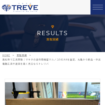
RESULTS
買取実績
HOME
>
買取実績
>
高松市で工具買取｜マキタの造作用精密マルノコ5614Aを査定、丸亀から新品・中古
電動工具や道具を高く売るならトレリバ