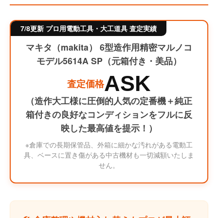
7/8更新 プロ用電動工具・大工道具 査定実績
マキタ（makita） 6型造作用精密マルノコ
モデル5614A SP（元箱付き・美品）
ASK
査定価格
（造作大工様に圧倒的人気の定番機＋純正
箱付きの良好なコンディションをフルに反
映した最高値を提示！）
※倉庫での長期保管品、外箱に細かな汚れがある電動工
具、ベースに置き傷がある中古機材も一切減額いたしま
せん。