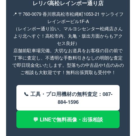
レリバ高松レインボー通り店
📍 〒760-0079 香川県高松市松縄町1053-21 サンライフ
レインボービル1F-A
（レインボー通り沿い、
マルヨシセンター松縄店さん
より北へすぐ！
高松市内、丸亀・坂出方面からもアク
セス良好）
店舗前駐車場完備。大切なお道具をお客様の目の前で
丁寧に査定し、不透明な手数料引きなしの明朗な査定
で即日現金化いたします。型落ちの中古品や1点のみの
ご相談も大歓迎です！無料出張買取も受付中！
📞 工具・プロ用機材の無料査定：087-
884-1596
💬 LINEで無料画像・出張相談