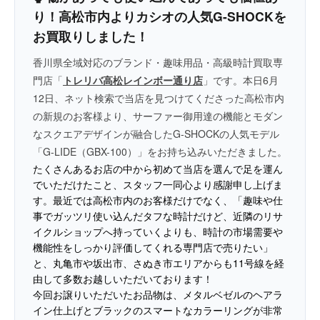
り！高松市内よりカシオの人気G-SHOCKを
お買取りしました！
香川県全域対応のブランド・趣味用品・高級時計買取専
門店「
トレリバ高松レインボー通り店
」です。本日6月
12日、ネット検索で当店を見つけてくださった高松市内
の
新規のお客様
より、サーファー御用達の機能とモダン
なスクエアデザインが融合したG-SHOCKの人気モデル
「G-LIDE（GBX-100）」をお持ち込みいただきました。
たくさんあるお店の中から初めて当店を選んで足を運ん
でいただけたこと、スタッフ一同心より感謝申し上げま
す。最近では高松市内のお客様だけでなく、「趣味や仕
事でガッツリ使い込んだタフな時計だけど、近隣のリサ
イクルショップへ持っていくよりも、時計の市場需要や
機能性をしっかり評価してくれる専門店で売りたい」
と、丸亀市や坂出市、さぬき市エリアからも11号線を経
由して多数お越しいただいております！
今回お譲りいただいたお品物は、メタルベゼルのヘアラ
イン仕上げとブラックのスマートなカラーリングが非常