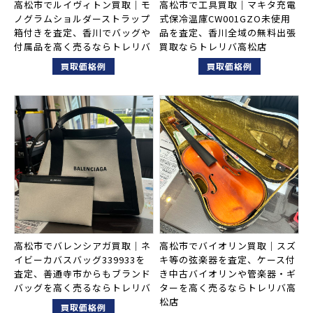
高松市でルイヴィトン買取｜モ
高松市で工具買取｜マキタ充電
ノグラムショルダーストラップ
式保冷温庫CW001GZO未使用
箱付きを査定、香川でバッグや
品を査定、香川全域の無料出張
付属品を高く売るならトレリバ
買取ならトレリバ高松店
買取価格例
買取価格例
高松市でバレンシアガ買取｜ネ
高松市でバイオリン買取｜スズ
イビーカバスバッグ339933を
キ等の弦楽器を査定、ケース付
査定、善通寺市からもブランド
き中古バイオリンや管楽器・ギ
バッグを高く売るならトレリバ
ターを高く売るならトレリバ高
松店
買取価格例