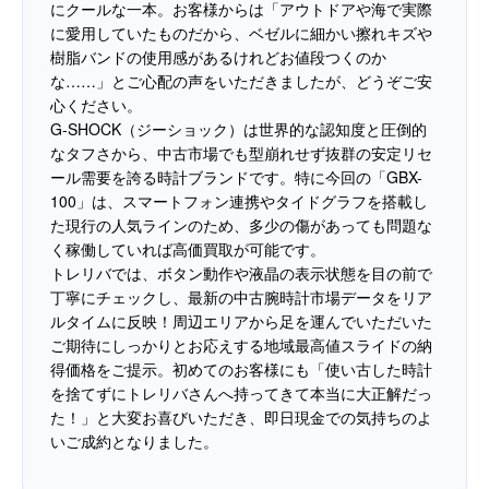
にクールな一本。お客様からは「アウトドアや海で実際
に愛用していたものだから、ベゼルに細かい擦れキズや
樹脂バンドの使用感があるけれどお値段つくのか
な……」とご心配の声をいただきましたが、どうぞご安
心ください。
G-SHOCK（ジーショック）は世界的な認知度と圧倒的
なタフさから、中古市場でも型崩れせず抜群の安定リセ
ール需要を誇る時計ブランドです。特に今回の「GBX-
100」は、スマートフォン連携やタイドグラフを搭載し
た現行の人気ラインのため、多少の傷があっても問題な
く稼働していれば高価買取が可能です。
トレリバでは、ボタン動作や液晶の表示状態を目の前で
丁寧にチェックし、最新の中古腕時計市場データをリア
ルタイムに反映！周辺エリアから足を運んでいただいた
ご期待にしっかりとお応えする地域最高値スライドの納
得価格をご提示。初めてのお客様にも「使い古した時計
を捨てずにトレリバさんへ持ってきて本当に大正解だっ
た！」と大変お喜びいただき、即日現金での気持ちのよ
いご成約となりました。