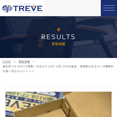
RESULTS
買取実績
HOME
>
買取実績
>
高松市でG-SHOCK買取｜中古のG-LIDE GBX-100を査定、使用感のあるカシオ腕時計
を高く売るならトレリバ