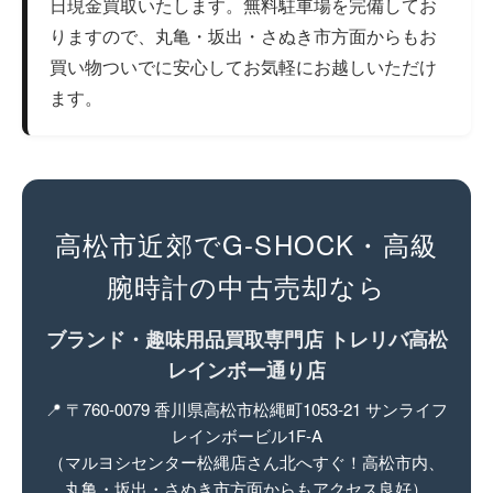
日現金買取いたします。無料駐車場を完備してお
りますので、丸亀・坂出・さぬき市方面からもお
買い物ついでに安心してお気軽にお越しいただけ
ます。
高松市近郊でG-SHOCK・高級
腕時計の中古売却なら
ブランド・趣味用品買取専門店 トレリバ高松
レインボー通り店
📍 〒760-0079 香川県高松市松縄町1053-21 サンライフ
レインボービル1F-A
（マルヨシセンター松縄店さん北へすぐ！高松市内、
丸亀・坂出・さぬき市方面からもアクセス良好）