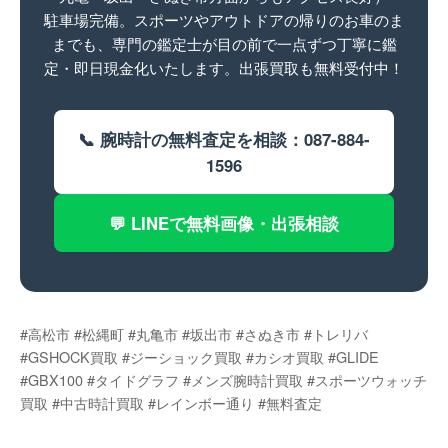
駐車場完備。スポーツやアウトドアの帰りのお車のま
までも、専門の鑑定士が目の前で一点ずつ丁寧に鑑
定・即日現金化いたします。出張買取も無料受付中！
📞 腕時計の無料査定を相談：087-884-
1596
💬 LINEで無料画像・出張相談
#高松市 #松縄町 #丸亀市 #坂出市 #さぬき市 #トレリバ
#GSHOCK買取 #ジーショック買取 #カシオ買取 #GLIDE
#GBX100 #タイドグラフ #メンズ腕時計買取 #スポーツウォッチ
買取 #中古時計買取 #レインボー通り #無料査定