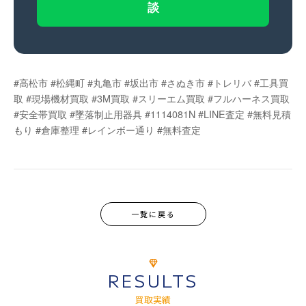
談
#高松市 #松縄町 #丸亀市 #坂出市 #さぬき市 #トレリバ #工具買
取 #現場機材買取 #3M買取 #スリーエム買取 #フルハーネス買取
#安全帯買取 #墜落制止用器具 #1114081N #LINE査定 #無料見積
もり #倉庫整理 #レインボー通り #無料査定
一覧に戻る
RESULTS
買取実績