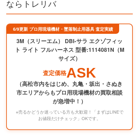
ならトレリバ
6/9更新 プロ用現場機材・墜落制止用器具 査定実績
3M（スリーエム） DBI-サラ エクゾフィッ
ト ライト フルハーネス 型番:1114081N（M
サイズ）
ASK
査定価格
（高松市内をはじめ、丸亀・坂出・さぬき
市エリアからもプロ用現場機材の買取相談
が急増中！）
※売るかどうか迷っている方も大歓迎！「まずはLINEで
お値段だけチェック」OKです。