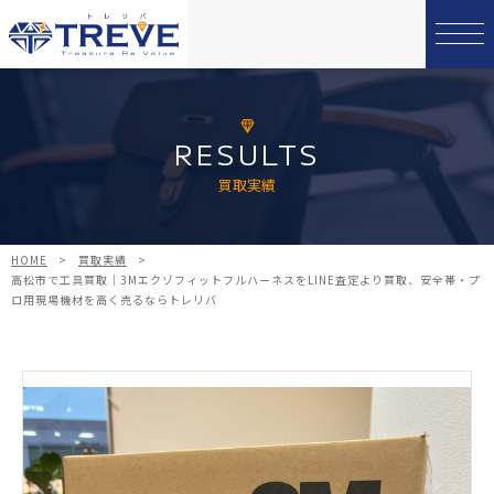
RESULTS
買取実績
HOME
>
買取実績
>
高松市で工具買取｜3MエクゾフィットフルハーネスをLINE査定より買取、安全帯・プ
ロ用現場機材を高く売るならトレリバ