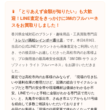
📱 「とりあえず金額が知りたい」も大歓
迎！LINE査定をきっかけに3Mのフルハーネ
スをお買取りしました！
香川県全域対応のブランド・趣味用品・工具買取専門店
「
トレリバ高松レインボー通り店
」です。本日6月9日、
当店の公式LINEアカウントから画像査定をご利用いただ
き、その後店頭へお越しくださった高松市内のお客様よ
り、プロ御用達の最高峰安全保護具「3M DBI-サラ エク
ゾフィット ライト フルハーネス」をお譲りいただきま
した。
最近では高松市内のお客様のみならず、「現場の引き払
いや過剰在庫の整理だけど、近隣の総合リサイクルショ
ップだと専門の安全帯や現場機材は価値がわかるか不
安。LINEでパッと手軽に金額がわかる専門店で売りた
い」と、丸亀市や坂出市、さぬき市エリアからも11号線
を経由して多数ご相談をいただいております！
今回のお客様も「現場の仕様変更で使わなくなって倉庫