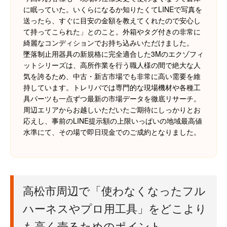
に眠っていた。いくらになるか知りたくてLINEで写真を
送ったら、すぐに目安の金額を教えてくれたので安心し
て持ってこられた」とのこと。外箱やタグ付きの非常に
綺麗なコンディションでお持ち込みいただけました。
墜落制止用器具の新規格に完全適合した3Mのエクゾフィ
ットシリーズは、高所作業を行う職人様の間で絶大な人
気を誇るため、中古・新古市場でも非常に高い需要を維
持しています。トレリバでは専門的な現場機材や各種工
具パーツも一点ずつ最新の市場データを徹底リサーチ。
周辺エリアからお越しいただいたご期待にしっかりとお
応えし、事前のLINE提示額の上限いっぱいの地域最高値
水準にて、その場で即日現金でのご成約となりました。
高松市周辺で「使わなくなったフル
ハーネスやプロ用工具」をどこより
も高く売るためのポイント