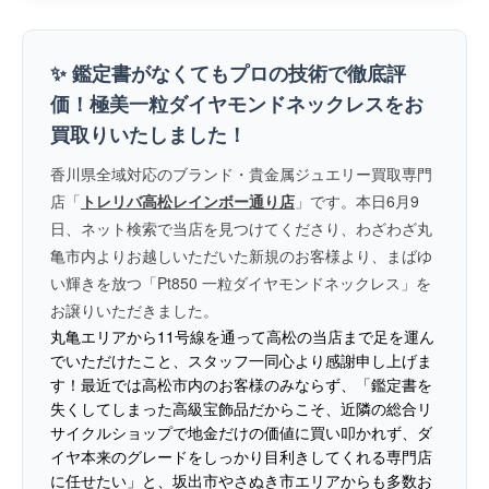
✨ 鑑定書がなくてもプロの技術で徹底評
価！極美一粒ダイヤモンドネックレスをお
買取りいたしました！
香川県全域対応のブランド・貴金属ジュエリー買取専門
店「
トレリバ高松レインボー通り店
」です。本日6月9
日、ネット検索で当店を見つけてくださり、わざわざ
丸
亀市内よりお越しいただいた新規のお客様
より、まばゆ
い輝きを放つ「Pt850 一粒ダイヤモンドネックレス」を
お譲りいただきました。
丸亀エリアから11号線を通って高松の当店まで足を運ん
でいただけたこと、スタッフ一同心より感謝申し上げま
す！最近では高松市内のお客様のみならず、「鑑定書を
失くしてしまった高級宝飾品だからこそ、近隣の総合リ
サイクルショップで地金だけの価値に買い叩かれず、ダ
イヤ本来のグレードをしっかり目利きしてくれる専門店
に任せたい」と、坂出市やさぬき市エリアからも多数お