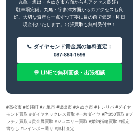
丸亀・坂出・さぬき市方面からもアクセス良好）
駐車場完備。丸亀・宇多津方面からのアクセスも良
好。大切な資産を一点ずつ丁寧に目の前で鑑定・即日
現金化いたします。出張買取も無料受付中！
📞 ダイヤモンド貴金属の無料査定：
087-884-1596
💬 LINEで無料画像・出張相談
#高松市 #松縄町 #丸亀市 #坂出市 #さぬき市 #トレリバ #ダイヤ
モンド買取 #ダイヤネックレス買取 #一粒ダイヤ #Pt850買取 #プ
ラチナ買取 #貴金属買取 #ジュエリー買取 #婚約指輪買取 #鑑定
書なし #レインボー通り #無料査定