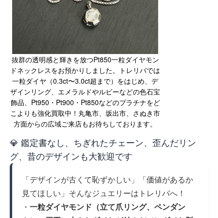
抜群の透明感と輝きを放つPt850一粒ダイヤモン
ドネックレスをお預かりしました。トレリバでは
一粒ダイヤ（0.3ct〜3.0ct超まで）をはじめ、デ
ザインリング、エメラルドやルビーなどの色石宝
飾品、Pt950・Pt900・Pt850などのプラチナをど
こよりも強化買取中！丸亀市、坂出市、さぬき市
方面からの広域ご来店もお待ちしております。
💎 鑑定書なし、ちぎれたチェーン、歪んだリン
グ、昔のデザインも大歓迎です
「デザインが古くて恥ずかしい」「価値があるか
見てほしい」そんなジュエリーはトレリバへ！
・
一粒ダイヤモンド（立て爪リング、ペンダン