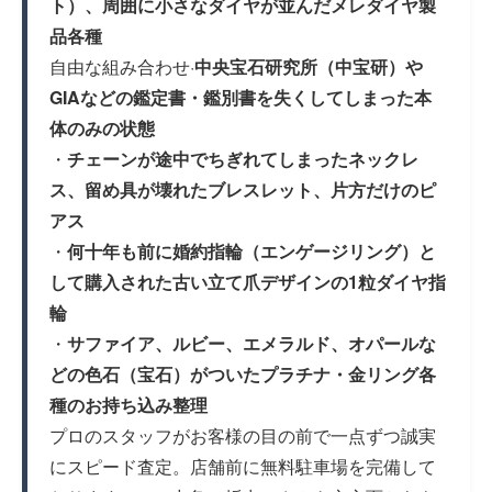
ト）、周囲に小さなダイヤが並んだメレダイヤ製
品各種
自由な組み合わせ·
中央宝石研究所（中宝研）や
GIAなどの鑑定書・鑑別書を失くしてしまった本
体のみの状態
・
チェーンが途中でちぎれてしまったネックレ
ス、留め具が壊れたブレスレット、片方だけのピ
アス
・
何十年も前に婚約指輪（エンゲージリング）と
して購入された古い立て爪デザインの1粒ダイヤ指
輪
・
サファイア、ルビー、エメラルド、オパールな
どの色石（宝石）がついたプラチナ・金リング各
種のお持ち込み整理
プロのスタッフがお客様の目の前で一点ずつ誠実
にスピード査定。店舗前に無料駐車場を完備して