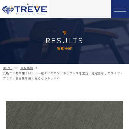
RESULTS
買取実績
HOME
>
買取実績
>
丸亀から初来店｜Pt850一粒ダイヤモンドネックレスを査定、鑑定書なしのダイヤ・
プラチナ貴金属を高く売るならトレリバ