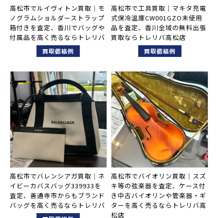
高松市でルイヴィトン買取｜モ
高松市で工具買取｜マキタ充電
ノグラムショルダーストラップ
式保冷温庫CW001GZO未使用
箱付きを査定、香川でバッグや
品を査定、香川全域の無料出張
付属品を高く売るならトレリバ
買取ならトレリバ高松店
買取価格例
買取価格例
高松市でバレンシアガ買取｜ネ
高松市でバイオリン買取｜スズ
イビーカバスバッグ339933を
キ等の弦楽器を査定、ケース付
査定、善通寺市からもブランド
き中古バイオリンや管楽器・ギ
バッグを高く売るならトレリバ
ターを高く売るならトレリバ高
松店