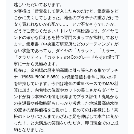
越しいただいております。
お客様は「昔奮発して購入したものだけど、鑑定書をど
こかに失くしてしまった。地金のプラチナの重さだけで
安く買われないか心配で……」とご不安そうでしたが、
どうぞご安心ください！トレリバ高松店には、ダイヤモ
ンドの確かな目利きを持つ専門スタッフが常駐しており
ます。鑑定書（中央宝石研究所などのソーティング）が
ない状態であっても、ダイヤの「カラット」「カラー」
「クラリティ」「カット」の4Cのグレードをその場で丁
寧に一から見極めます。
現在は、金相場の歴史的高騰に引っ張られる形でプラチ
ナ（Pt950·Pt900·Pt850）の資産価値も非常に高い水準
を維持しています。今回は地金の重量ベースでのMAX計
算に加え、内包物の位置やカットの美しさからダイヤモ
ンドが持つ本来の価値を限界までプラス評価！丸亀から
の交通費や移動時間もしっかり考慮した地域最高値水準
の驚きの納得価格をご提示し、初めてのお客様にも「高
松のトレリバさんまでわざわざ足を伸ばして本当に良か
った！」と大満足の笑顔をいただき、即日現金でのご成
約となりました。