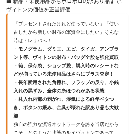
💼 新品・未使用品からボロボロの訳あり品まで、
ヴィトンの価値を正当評価
「プレゼントされたけれど使っていない」「使い
古したから新しい財布の軍資金にしたい」そんな
時はトレリバへ！
・
モノグラム、ダミエ、エピ、タイガ、アンプラ
ント等、ヴィトンの財布・バッグ全般を強化買取
・
箱、保存袋、ショップ袋、購入時のレシートな
どが揃っている未使用品はさらにプラス査定！
・
長年愛用された角擦れ、フラップの反り、小銭
入れの黒ずみ、全体の糸ほつれがある状態
・
札入れ内部の剥がれ、湿気による経年ベタつ
き、ボタンの緩み、金具が壊れた訳あり品も大歓
迎
独自の強力な流通ネットワークを誇る当店だから
こそ、どのような状態のルイヴィトンであって