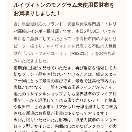
ルイヴィトンのモノグラム未使用長財布を
お買取りしました！
香川県全域対応のブランド・貴金属買取専門店「
トレリ
バ高松レインボー通り店
」です。本日5月30日、いつも
当店をご贔屓にしてくださっている
高松市内の大切なリ
ピーター様
より、ルイヴィトンを代表する不動の人気長
財布「ポルトフォイユ・サラ（M62235）」をお持ち込
みいただきました。
定期的にお顔を見せていただき、再び当店を信頼して大
切なブランド品をお預けいただけることは、鑑定スタッ
フ一同にとって最高の喜びです。最近では高松市内のお
客様だけでなく、「誰もが知る王道ラインだからこそ、
地元のリサイクルショップよりも世界基準のプレミア相
場でしっかり評価してくれる店で売りたい」と、丸亀市
や坂出市、さぬき市エリアから11号線を経由してご来店
される新規のお客様が非常に多くなっております！
今回お譲りいただいたお財布は、収納力抜群のエンヴェ
ロップ型デザインに、内側のほのかなピンクカラーが大