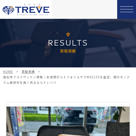
RESULTS
買取実績
HOME
>
買取実績
>
高松市でルイヴィトン買取｜未使用ポルトフォイユサラM62235を査定、現行モノグ
ラム長財布を高く売るならトレリバ