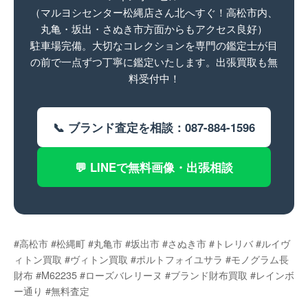
（マルヨシセンター松縄店さん北へすぐ！高松市内、
丸亀・坂出・さぬき市方面からもアクセス良好）
駐車場完備。大切なコレクションを専門の鑑定士が目
の前で一点ずつ丁寧に鑑定いたします。出張買取も無
料受付中！
📞 ブランド査定を相談：087-884-1596
💬 LINEで無料画像・出張相談
#高松市 #松縄町 #丸亀市 #坂出市 #さぬき市 #トレリバ #ルイヴ
ィトン買取 #ヴィトン買取 #ポルトフォイユサラ #モノグラム長
財布 #M62235 #ローズバレリーヌ #ブランド財布買取 #レインボ
ー通り #無料査定