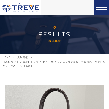
RESULTS
買取実績
HOME
>
買取実績
>
【高松 ヴィトン 買取】トレヴィPM N51997 ダミエを高価買取！金具擦れ・ハンドル
ダメージのBランクもOK