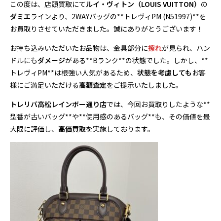
この度は、店頭買取にて
ルイ・ヴィトン（LOUIS VUITTON）
の
ダミエ
ラインより、2WAYバッグの**トレヴィPM (N51997)**を
お買取りさせていただきました。誠にありがとうございます！
お持ち込みいただいたお品物は、金具部分に
擦れ
が見られ、ハン
ドルにも
ダメージ
がある**Bランク**の状態でした。しかし、**
トレヴィPM**は根強い人気があるため、
状態を考慮しても
お客
様にご満足いただける
高額査定
をご提示いたしました。
トレリバ高松レインボー通り店
では、今回お買取りしたような**
型番が古いバッグ**や**使用感のあるバッグ**も、その価値を最
大限に評価し、
高価買取
を実施しております。