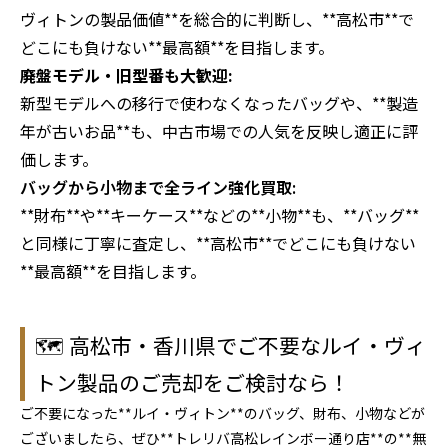
ヴィトンの製品価値**を総合的に判断し、**高松市**で
どこにも負けない**最高額**を目指します。
廃盤モデル・旧型番も大歓迎:
新型モデルへの移行で使わなくなったバッグや、**製造
年が古いお品**も、中古市場での人気を反映し適正に評
価します。
バッグから小物まで全ライン強化買取:
**財布**や**キーケース**などの**小物**も、**バッグ**
と同様に丁寧に査定し、**高松市**でどこにも負けない
**最高額**を目指します。
🗺️ 高松市・香川県でご不要なルイ・ヴィ
トン製品のご売却をご検討なら！
ご不要になった**ルイ・ヴィトン**のバッグ、財布、小物などが
ございましたら、ぜひ**トレリバ高松レインボー通り店**の**無