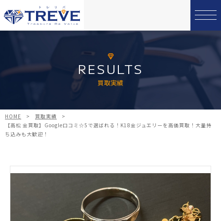
RESULTS
買取実績
HOME
>
買取実績
>
【高松 金買取】Google口コミ☆5で選ばれる！K18金ジュエリーを高価買取！大量持
ち込みも大歓迎！