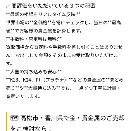
✅ 高評価をいただいている３つの秘密
**最新の相場をリアルタイム反映:**
世界市場の**金価格**を常にチェックし、当日の**最高
値**でお客様の貴金属を計算します。
**手数料・査定料は無料:**
買取価格から査定料や手数料を差し引くことはありませ
ん。お出しした金額をそのままお受け取りいただけま
す。
**大量の持ち込みも安心:**
**K18、K24、Pt（プラチナ）**などの貴金属の**まとめ
売り**や**大量持ち込み**でも、一点ずつ丁寧に計量・
査定いたします。
🗺️ 高松市・香川県で金・貴金属のご売却
をご検討なら！