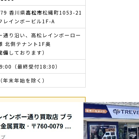
079 香川県
高松市
松縄町1053-21
フレインボービル1F-A
ー通り沿い、高松レインボーロー
様 北側テナント1F奥
完備
しております）
19:00（最終受付18:30）
（年末年始を除く）