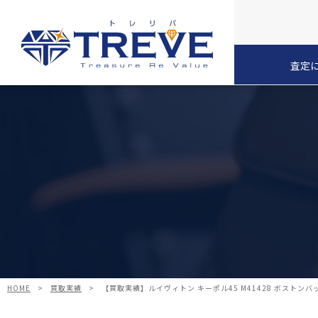
査定
HOME
>
買取実績
>
【買取実績】ルイヴィトン キーポル45 M41428 ボスト