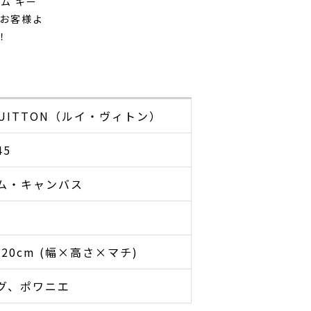
ム キー
のお客様よ
！
 VUITTON（ルイ・ヴィトン）
45
ム・キャンバス
×20cm (幅×高さ×マチ)
グ、ポワニエ