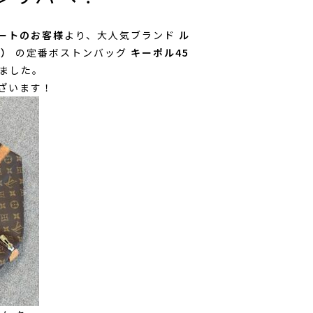
ートのお客様
より、大人気ブランド
ル
N）
の定番ボストンバッグ
キーポル45
ました。
ざいます！