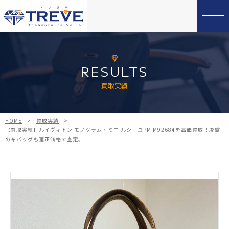
RESULTS
買取実績
HOME
>
買取実績
>
【買取実績】ルイヴィトン モノグラム・ミニ ルシーユPM M92684を高価買取！廃盤
の布バッグも適正価格で査定。