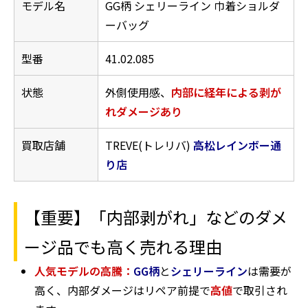
モデル名
GG柄 シェリーライン 巾着ショルダ
ーバッグ
型番
41.02.085
状態
外側使用感、
内部に経年による剥が
れダメージあり
買取店舗
TREVE(トレリバ)
高松レインボー通
り店
【重要】「内部剥がれ」などのダメ
ージ品でも高く売れる理由
人気モデルの高騰：
GG柄
と
シェリーライン
は需要が
高く、内部ダメージはリペア前提で
高値
で取引され