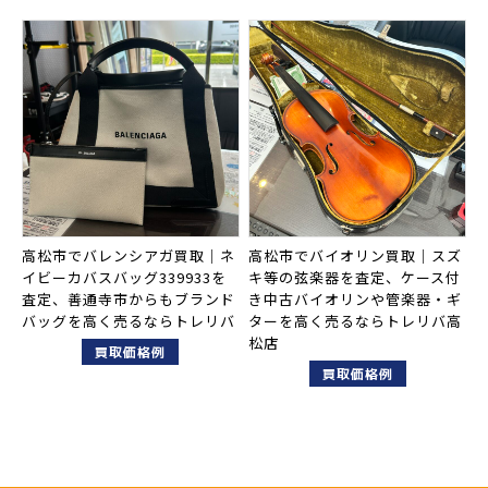
高松市でバレンシアガ買取｜ネ
高松市でバイオリン買取｜スズ
イビーカバスバッグ339933を
キ等の弦楽器を査定、ケース付
査定、善通寺市からもブランド
き中古バイオリンや管楽器・ギ
バッグを高く売るならトレリバ
ターを高く売るならトレリバ高
松店
買取価格例
買取価格例