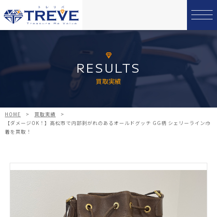
RESULTS
買取実績
HOME
>
買取実績
>
【ダメージOK！】高松市で内部剥がれのあるオールドグッチ GG柄 シェリーライン巾
着を買取！