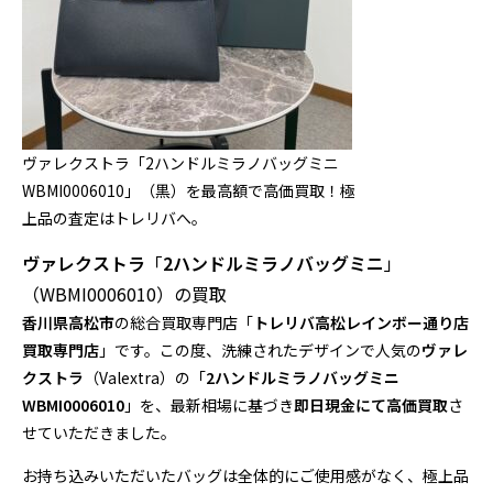
ヴァレクストラ「2ハンドルミラノバッグミニ
WBMI0006010」（黒）を最高額で高価買取！極
上品の査定はトレリバへ。
ヴァレクストラ
「
2ハンドルミラノバッグミニ
」
（WBMI0006010）の買取
香川県高松市
の総合買取専門店「
トレリバ高松レインボー通り店
買取専門店
」です。この度、洗練されたデザインで人気の
ヴァレ
クストラ
（Valextra）の「
2ハンドルミラノバッグミニ
WBMI0006010
」を、最新相場に基づき
即日現金にて高価買取
さ
せていただきました。
お持ち込みいただいたバッグは全体的にご使用感がなく、極上品