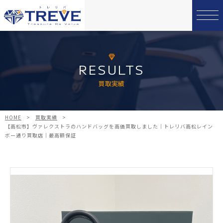
RESULTS
買取実績
HOME
>
買取実績
>
【高松市】ヴァレクストラのハンドバッグを高価買取しました｜トレリバ高松レイン
ボー通り買取店｜最高額保証