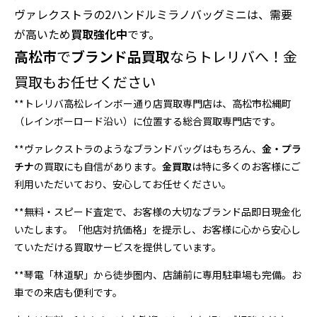
ヴァレクストラの2ハンドルミラノバッグミニは、需要
が高いため
買取強化中
です。
高松市
で
ブランド品買取
ならトレリバへ！金
買取もお任せください
**トレリバ高松レインボー通り店買取専門店は、高松市松縄町
（レインボーロード沿い）に位置する総合買取専門店です。
**ヴァレクストラのようなブランドバッグはもちろん、
金・プラ
チナ
の買取にも自信があります。
金買取
は特に多くのお客様にご
利用いただいており、安心してお任せください。
**無料・スピード査定で、お客様の大切なブランド品即日現金化
いたします。「他店対抗価格」を提示し、お客様に心から安心し
ていただける買取サービスを提供しています。
**琴電「林道駅」から徒歩圏内、店舗前に専用駐車場も完備。お
車での来店も便利です。