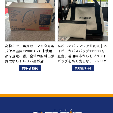
高松市で工具買取｜マキタ充電
高松市でバレンシアガ買取｜ネ
式保冷温庫CW001GZO未使用
イビーカバスバッグ339933を
品を査定、香川全域の無料出張
査定、善通寺市からもブランド
買取ならトレリバ高松店
バッグを高く売るならトレリバ
買取価格例
買取価格例